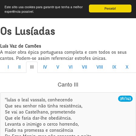
Este sítio usa cookies para garantir que tenha a melhor
Percebi!
experiência possível.
Os Lusíadas
Luís Vaz de Camões
A maior obra épica portuguesa completa e com todos os seus
cantos. Podem-se assim referenciar estrofes únicas.
I
II
III
IV
V
VI
VII
VIII
IX
X
Canto III
36/143
''lulas o leal vassalo, conhecendo
Que seu senhor não tinha resistência,
Se vai ao Castelhano, prometendo
Que ele faria dar-lhe obediência.
Levanta o inimigo o cerco horrendo,
Fiado na promessa e consciência