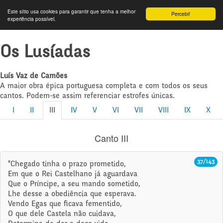
Este sítio usa cookies para garantir que tenha a melhor
Percebi!
experiência possível.
Os Lusíadas
Luís Vaz de Camões
A maior obra épica portuguesa completa e com todos os seus
cantos. Podem-se assim referenciar estrofes únicas.
I
II
III
IV
V
VI
VII
VIII
IX
X
Canto III
37/143
"Chegado tinha o prazo prometido,
Em que o Rei Castelhano já aguardava
Que o Príncipe, a seu mando sometido,
Lhe desse a obediência que esperava.
Vendo Egas que ficava fementido,
O que dele Castela não cuidava,