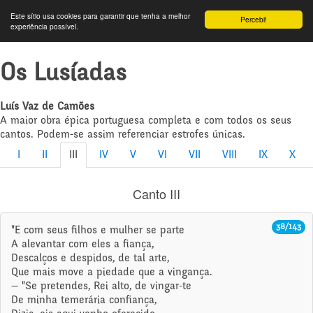
Este sítio usa cookies para garantir que tenha a melhor
Percebi!
experiência possível.
Os Lusíadas
Luís Vaz de Camões
A maior obra épica portuguesa completa e com todos os seus
cantos. Podem-se assim referenciar estrofes únicas.
I
II
III
IV
V
VI
VII
VIII
IX
X
Canto III
38/143
"E com seus filhos e mulher se parte
A alevantar com eles a fiança,
Descalços e despidos, de tal arte,
Que mais move a piedade que a vingança.
— "Se pretendes, Rei alto, de vingar-te
De minha temerária confiança,