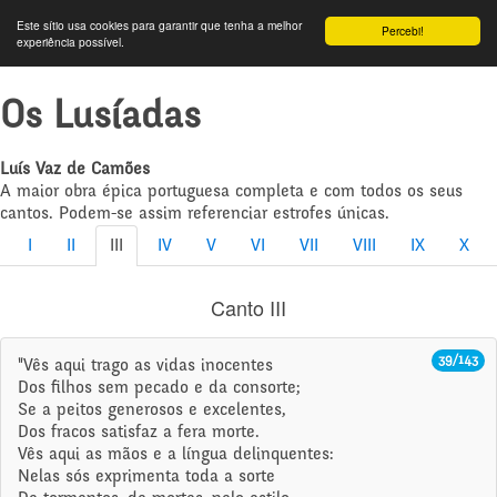
Este sítio usa cookies para garantir que tenha a melhor
Percebi!
experiência possível.
Os Lusíadas
Luís Vaz de Camões
A maior obra épica portuguesa completa e com todos os seus
cantos. Podem-se assim referenciar estrofes únicas.
I
II
III
IV
V
VI
VII
VIII
IX
X
Canto III
39/143
"Vês aqui trago as vidas inocentes
Dos filhos sem pecado e da consorte;
Se a peitos generosos e excelentes,
Dos fracos satisfaz a fera morte.
Vês aqui as mãos e a língua delinquentes:
Nelas sós exprimenta toda a sorte