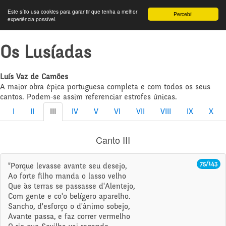
Este sítio usa cookies para garantir que tenha a melhor
Percebi!
experiência possível.
Os Lusíadas
Luís Vaz de Camões
A maior obra épica portuguesa completa e com todos os seus
cantos. Podem-se assim referenciar estrofes únicas.
I
II
III
IV
V
VI
VII
VIII
IX
X
Canto III
75/143
"Porque levasse avante seu desejo,
Ao forte filho manda o lasso velho
Que às terras se passasse d'Alentejo,
Com gente e co'o belígero aparelho.
Sancho, d'esforço o d'ânimo sobejo,
Avante passa, e faz correr vermelho