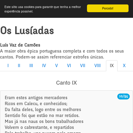
Este sítio usa cookies para garantir que tenha a melhor
Percebi!
experiência possível.
Os Lusíadas
Luís Vaz de Camões
A maior obra épica portuguesa completa e com todos os seus
cantos. Podem-se assim referenciar estrofes únicas.
I
II
III
IV
V
VI
VII
VIII
IX
X
Canto IX
10/95
Eram estes antigos mercadores
Ricos em Calecu, e conhecidos;
Da falta deles, logo entre os melhores
Sentido foi que estão no mar retidos.
Mas já nas naus os bons trabalhadores
Volvem o cabrestante, e repartidos