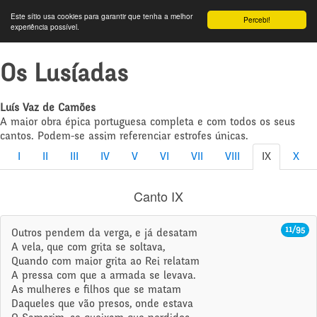
Este sítio usa cookies para garantir que tenha a melhor
Percebi!
experiência possível.
Os Lusíadas
Luís Vaz de Camões
A maior obra épica portuguesa completa e com todos os seus
cantos. Podem-se assim referenciar estrofes únicas.
I
II
III
IV
V
VI
VII
VIII
IX
X
Canto IX
11/95
Outros pendem da verga, e já desatam
A vela, que com grita se soltava,
Quando com maior grita ao Rei relatam
A pressa com que a armada se levava.
As mulheres e filhos que se matam
Daqueles que vão presos, onde estava