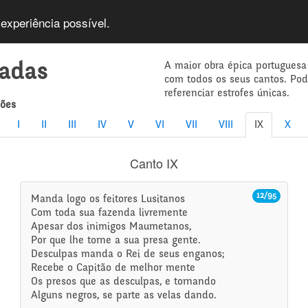
 experiência possível.
A maior obra épica portuguesa
íadas
com todos os seus cantos. Po
referenciar estrofes únicas.
mões
I
II
III
IV
V
VI
VII
VIII
IX
X
Canto IX
12/95
Manda logo os feitores Lusitanos
Com toda sua fazenda livremente
Apesar dos inimigos Maumetanos,
Por que lhe torne a sua presa gente.
Desculpas manda o Rei de seus enganos;
Recebe o Capitão de melhor mente
Os presos que as desculpas, e tornando
Alguns negros, se parte as velas dando.