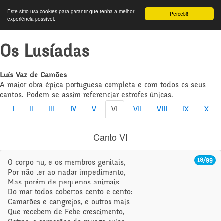
Este sítio usa cookies para garantir que tenha a melhor
Percebi!
experiência possível.
Os Lusíadas
Luís Vaz de Camões
A maior obra épica portuguesa completa e com todos os seus
cantos. Podem-se assim referenciar estrofes únicas.
I
II
III
IV
V
VI
VII
VIII
IX
X
Canto VI
18/99
O corpo nu, e os membros genitais,
Por não ter ao nadar impedimento,
Mas porém de pequenos animais
Do mar todos cobertos cento e cento:
Camarões e cangrejos, e outros mais
Que recebem de Febe crescimento,