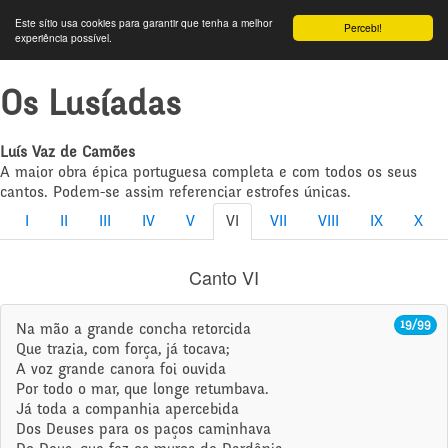
Este sítio usa cookies para garantir que tenha a melhor
Percebi!
experiência possível.
Os Lusíadas
Luís Vaz de Camões
A maior obra épica portuguesa completa e com todos os seus
cantos. Podem-se assim referenciar estrofes únicas.
I
II
III
IV
V
VI
VII
VIII
IX
X
Canto VI
19/99
Na mão a grande concha retorcida
Que trazia, com força, já tocava;
A voz grande canora foi ouvida
Por todo o mar, que longe retumbava.
Já toda a companhia apercebida
Dos Deuses para os paços caminhava