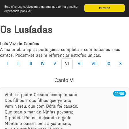
Este sítio usa cookies para garantir que tenha a melhor
Percebi!
experiência possível.
Os Lusíadas
Luís Vaz de Camões
A maior obra épica portuguesa completa e com todos os seus
cantos. Podem-se assim referenciar estrofes únicas.
I
II
III
IV
V
VI
VII
VIII
IX
X
Canto VI
20/99
Vinha o padre Oceano acompanhado
Dos filhos e das filhas que gerara;
Vem Nereu, que com Dóris foi casado,
Que todo o mar de Ninfas povoara;
O profeta Proteu, deixando o gado
Marítimo pascer pela água amara,