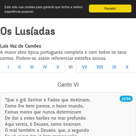
Este sítio usa cookies para garantir que tenha a melhor
Percebi!
experiência possível.
Os Lusíadas
Luís Vaz de Camões
A maior obra épica portuguesa completa e com todos os seus
cantos. Podem-se assim referenciar estrofes únicas.
I
II
III
IV
V
VI
VII
VIII
IX
X
Canto VI
33/99
"Que o grã Senhor e Fados que destinam,
Como lhe bem parece, o baixo mundo,
Famas mores que nunca determinam
De dar a estes barões no mar profundo.
Aqui vereis, ó Deuses, como ensinam
O mal também a Deuses: que, a segundo