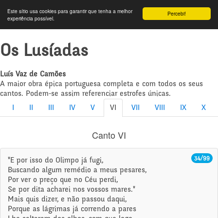
Este sítio usa cookies para garantir que tenha a melhor
Percebi!
experiência possível.
Os Lusíadas
Luís Vaz de Camões
A maior obra épica portuguesa completa e com todos os seus
cantos. Podem-se assim referenciar estrofes únicas.
I
II
III
IV
V
VI
VII
VIII
IX
X
Canto VI
34/99
"E por isso do Olimpo já fugi,
Buscando algum remédio a meus pesares,
Por ver o preço que no Céu perdi,
Se por dita acharei nos vossos mares."
Mais quis dizer, e não passou daqui,
Porque as lágrimas já correndo a pares