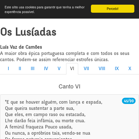
Este sítio usa cookies para garantir que tenha a melhor
Percebi!
experiência possível.
Os Lusíadas
Luís Vaz de Camões
A maior obra épica portuguesa completa e com todos os seus
cantos. Podem-se assim referenciar estrofes únicas.
I
II
III
IV
V
VI
VII
VIII
IX
X
Canto VI
45/99
"E que se houver alguém, com lança e espada,
Que queira sustentar a parte sua,
Que eles, em campo raso ou estacada,
Lhe darão feia infâmia, ou morte crua.
A feminil fraqueza Pouco usada,
Ou nunca, a opróbrios tais, vendo-se nua