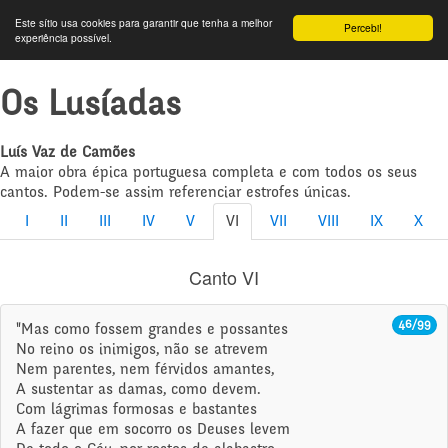
Este sítio usa cookies para garantir que tenha a melhor
Percebi!
experiência possível.
Os Lusíadas
Luís Vaz de Camões
A maior obra épica portuguesa completa e com todos os seus
cantos. Podem-se assim referenciar estrofes únicas.
I
II
III
IV
V
VI
VII
VIII
IX
X
Canto VI
46/99
"Mas como fossem grandes e possantes
No reino os inimigos, não se atrevem
Nem parentes, nem férvidos amantes,
A sustentar as damas, como devem.
Com lágrimas formosas e bastantes
A fazer que em socorro os Deuses levem