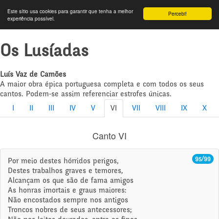
Este sítio usa cookies para garantir que tenha a melhor
Percebi!
experiência possível.
Os Lusíadas
Luís Vaz de Camões
A maior obra épica portuguesa completa e com todos os seus
cantos. Podem-se assim referenciar estrofes únicas.
I
II
III
IV
V
VI
VII
VIII
IX
X
Canto VI
95/99
Por meio destes hórridos perigos,
Destes trabalhos graves e temores,
Alcançam os que são de fama amigos
As honras imortais e graus maiores:
Não encostados sempre nos antigos
Troncos nobres de seus antecessores;