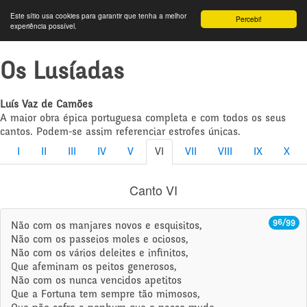
Este sítio usa cookies para garantir que tenha a melhor
Percebi!
experiência possível.
Os Lusíadas
Luís Vaz de Camões
A maior obra épica portuguesa completa e com todos os seus
cantos. Podem-se assim referenciar estrofes únicas.
I
II
III
IV
V
VI
VII
VIII
IX
X
Canto VI
96/99
Não com os manjares novos e esquisitos,
Não com os passeios moles e ociosos,
Não com os vários deleites e infinitos,
Que afeminam os peitos generosos,
Não com os nunca vencidos apetitos
Que a Fortuna tem sempre tão mimosos,