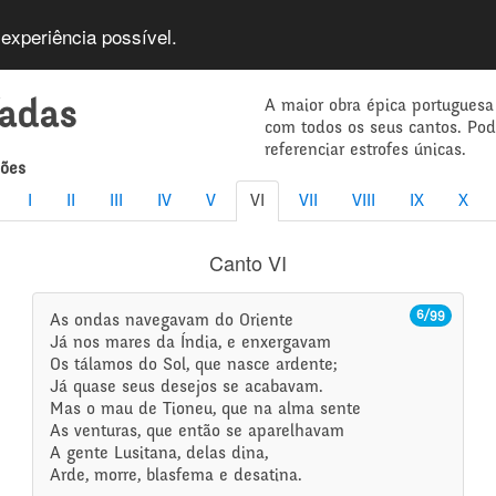
 experiência possível.
A maior obra épica portuguesa
íadas
com todos os seus cantos. Po
referenciar estrofes únicas.
mões
I
II
III
IV
V
VI
VII
VIII
IX
X
Canto VI
6/99
As ondas navegavam do Oriente
Já nos mares da Índia, e enxergavam
Os tálamos do Sol, que nasce ardente;
Já quase seus desejos se acabavam.
Mas o mau de Tioneu, que na alma sente
As venturas, que então se aparelhavam
A gente Lusitana, delas dina,
Arde, morre, blasfema e desatina.