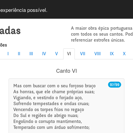
 experiência possível.
A maior obra épica portuguesa
íadas
com todos os seus cantos. Po
referenciar estrofes únicas.
mões
I
II
III
IV
V
VI
VII
VIII
IX
X
Canto VI
97/99
Mas com buscar com o seu forçoso braço
As honras, que ele chame próprias suas;
Vigiando, e vestindo o forjado aço,
Sofrendo tempestades e ondas cruas;
Vencendo os torpes frios no regaço
Do Sul e regiões de abrigo nuas;
Engolindo o corrupto mantimento,
Temperado com um árduo sofrimento;