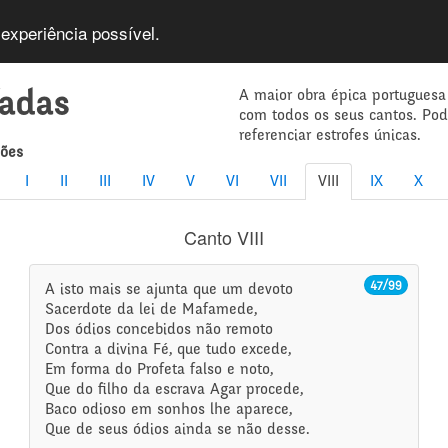
 experiência possível.
A maior obra épica portuguesa
íadas
com todos os seus cantos. Po
referenciar estrofes únicas.
mões
I
II
III
IV
V
VI
VII
VIII
IX
X
Canto VIII
47/99
A isto mais se ajunta que um devoto
Sacerdote da lei de Mafamede,
Dos ódios concebidos não remoto
Contra a divina Fé, que tudo excede,
Em forma do Profeta falso e noto,
Que do filho da escrava Agar procede,
Baco odioso em sonhos lhe aparece,
Que de seus ódios ainda se não desse.