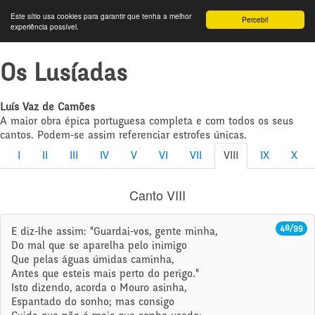
Este sítio usa cookies para garantir que tenha a melhor
Percebi!
experiência possível.
Os Lusíadas
Luís Vaz de Camões
A maior obra épica portuguesa completa e com todos os seus
cantos. Podem-se assim referenciar estrofes únicas.
I
II
III
IV
V
VI
VII
VIII
IX
X
Canto VIII
48/99
E diz-lhe assim: "Guardai-vos, gente minha,
Do mal que se aparelha pelo inimigo
Que pelas águas úmidas caminha,
Antes que esteis mais perto do perigo."
Isto dizendo, acorda o Mouro asinha,
Espantado do sonho; mas consigo