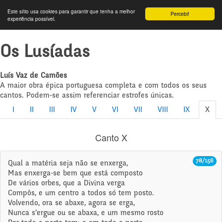
Este sítio usa cookies para garantir que tenha a melhor
Percebi!
experiência possível.
Os Lusíadas
Luís Vaz de Camões
A maior obra épica portuguesa completa e com todos os seus
cantos. Podem-se assim referenciar estrofes únicas.
I
II
III
IV
V
VI
VII
VIII
IX
X
Canto X
78/156
Qual a matéria seja não se enxerga,
Mas enxerga-se bem que está composto
De vários orbes, que a Divina verga
Compôs, e um centro a todos só tem posto.
Volvendo, ora se abaxe, agora se erga,
Nunca s’ergue ou se abaxa, e um mesmo rosto