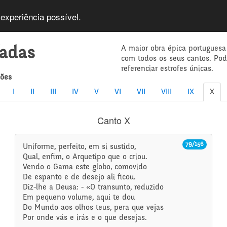
 experiência possível.
A maior obra épica portuguesa
íadas
com todos os seus cantos. Po
referenciar estrofes únicas.
mões
I
II
III
IV
V
VI
VII
VIII
IX
X
Canto X
79/156
Uniforme, perfeito, em si sustido,
Qual, enfim, o Arquetipo que o criou.
Vendo o Gama este globo, comovido
De espanto e de desejo ali ficou.
Diz-lhe a Deusa: - «O transunto, reduzido
Em pequeno volume, aqui te dou
Do Mundo aos olhos teus, pera que vejas
Por onde vás e irás e o que desejas.