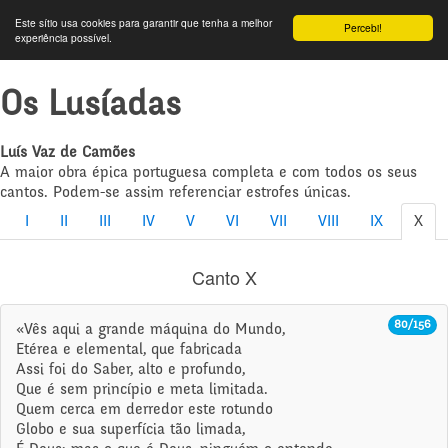
Este sítio usa cookies para garantir que tenha a melhor
Percebi!
experiência possível.
Os Lusíadas
Luís Vaz de Camões
A maior obra épica portuguesa completa e com todos os seus
cantos. Podem-se assim referenciar estrofes únicas.
I
II
III
IV
V
VI
VII
VIII
IX
X
Canto X
80/156
«Vês aqui a grande máquina do Mundo,
Etérea e elemental, que fabricada
Assi foi do Saber, alto e profundo,
Que é sem princípio e meta limitada.
Quem cerca em derredor este rotundo
Globo e sua superfícia tão limada,