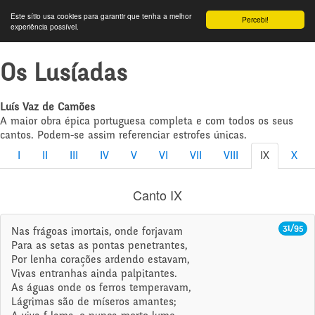
Este sítio usa cookies para garantir que tenha a melhor
Percebi!
experiência possível.
Os Lusíadas
Luís Vaz de Camões
A maior obra épica portuguesa completa e com todos os seus
cantos. Podem-se assim referenciar estrofes únicas.
I
II
III
IV
V
VI
VII
VIII
IX
X
Canto IX
31/95
Nas frágoas imortais, onde forjavam
Para as setas as pontas penetrantes,
Por lenha corações ardendo estavam,
Vivas entranhas ainda palpitantes.
As águas onde os ferros temperavam,
Lágrimas são de míseros amantes;