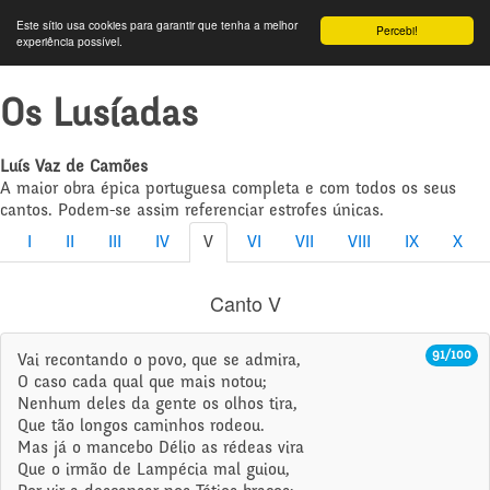
Este sítio usa cookies para garantir que tenha a melhor
Percebi!
experiência possível.
Os Lusíadas
Luís Vaz de Camões
A maior obra épica portuguesa completa e com todos os seus
cantos. Podem-se assim referenciar estrofes únicas.
I
II
III
IV
V
VI
VII
VIII
IX
X
Canto V
91/100
Vai recontando o povo, que se admira,
O caso cada qual que mais notou;
Nenhum deles da gente os olhos tira,
Que tão longos caminhos rodeou.
Mas já o mancebo Délio as rédeas vira
Que o irmão de Lampécia mal guiou,