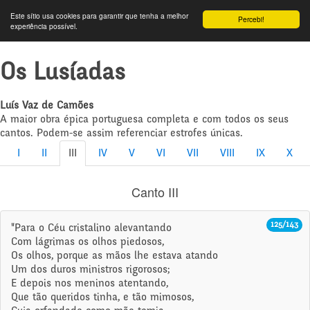
Este sítio usa cookies para garantir que tenha a melhor
Percebi!
experiência possível.
Os Lusíadas
Luís Vaz de Camões
A maior obra épica portuguesa completa e com todos os seus
cantos. Podem-se assim referenciar estrofes únicas.
I
II
III
IV
V
VI
VII
VIII
IX
X
Canto III
125/143
"Para o Céu cristalino alevantando
Com lágrimas os olhos piedosos,
Os olhos, porque as mãos lhe estava atando
Um dos duros ministros rigorosos;
E depois nos meninos atentando,
Que tão queridos tinha, e tão mimosos,