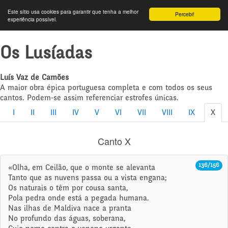
Este sítio usa cookies para garantir que tenha a melhor
Percebi!
experiência possível.
Os Lusíadas
Luís Vaz de Camões
A maior obra épica portuguesa completa e com todos os seus
cantos. Podem-se assim referenciar estrofes únicas.
I
II
III
IV
V
VI
VII
VIII
IX
X
Canto X
136/156
«Olha, em Ceilão, que o monte se alevanta
Tanto que as nuvens passa ou a vista engana;
Os naturais o têm por cousa santa,
Pola pedra onde está a pegada humana.
Nas ilhas de Maldiva nace a pranta
No profundo das águas, soberana,