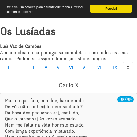
Este sítio usa cookies para garantir que tenha a melhor
Percebi!
experiência possível.
Os Lusíadas
Luís Vaz de Camões
A maior obra épica portuguesa completa e com todos os seus
cantos. Podem-se assim referenciar estrofes únicas.
I
II
III
IV
V
VI
VII
VIII
IX
X
Canto X
154/156
Mas eu que falo, humilde, baxo e rudo,
De vós não conhecido nem sonhado?
Da boca dos pequenos sei, contudo,
Que o louvor sai às vezes acabado.
Nem me falta na vida honesto estudo,
Com longa experiência misturado,