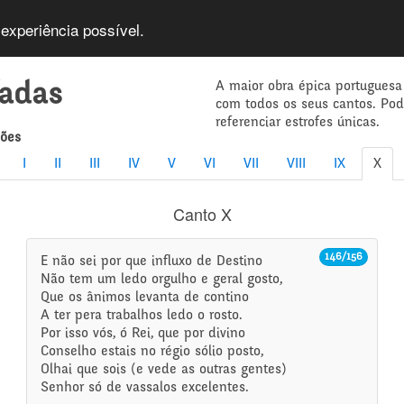
 experiência possível.
A maior obra épica portuguesa
íadas
com todos os seus cantos. Po
referenciar estrofes únicas.
mões
I
II
III
IV
V
VI
VII
VIII
IX
X
Canto X
146/156
E não sei por que influxo de Destino
Não tem um ledo orgulho e geral gosto,
Que os ânimos levanta de contino
A ter pera trabalhos ledo o rosto.
Por isso vós, ó Rei, que por divino
Conselho estais no régio sólio posto,
Olhai que sois (e vede as outras gentes)
Senhor só de vassalos excelentes.